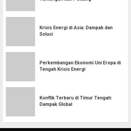
Krisis Energi di Asia: Dampak dan
Solusi
Perkembangan Ekonomi Uni Eropa di
Tengah Krisis Energi
Konflik Terbaru di Timur Tengah:
Dampak Global