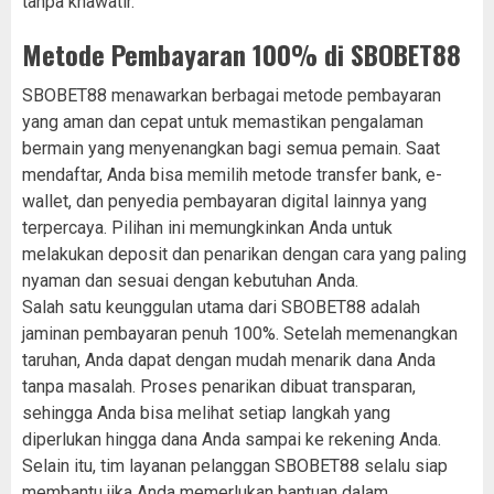
tanpa khawatir.
Metode Pembayaran 100% di SBOBET88
SBOBET88 menawarkan berbagai metode pembayaran
yang aman dan cepat untuk memastikan pengalaman
bermain yang menyenangkan bagi semua pemain. Saat
mendaftar, Anda bisa memilih metode transfer bank, e-
wallet, dan penyedia pembayaran digital lainnya yang
terpercaya. Pilihan ini memungkinkan Anda untuk
melakukan deposit dan penarikan dengan cara yang paling
nyaman dan sesuai dengan kebutuhan Anda.
Salah satu keunggulan utama dari SBOBET88 adalah
jaminan pembayaran penuh 100%. Setelah memenangkan
taruhan, Anda dapat dengan mudah menarik dana Anda
tanpa masalah. Proses penarikan dibuat transparan,
sehingga Anda bisa melihat setiap langkah yang
diperlukan hingga dana Anda sampai ke rekening Anda.
Selain itu, tim layanan pelanggan SBOBET88 selalu siap
membantu jika Anda memerlukan bantuan dalam