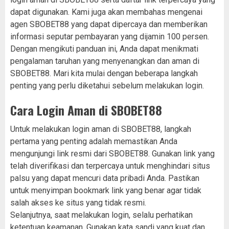
dapat digunakan. Kami juga akan membahas mengenai
agen SBOBET88 yang dapat dipercaya dan memberikan
informasi seputar pembayaran yang dijamin 100 persen.
Dengan mengikuti panduan ini, Anda dapat menikmati
pengalaman taruhan yang menyenangkan dan aman di
SBOBET88. Mari kita mulai dengan beberapa langkah
penting yang perlu diketahui sebelum melakukan login.
Cara Login Aman di SBOBET88
Untuk melakukan login aman di SBOBET88, langkah
pertama yang penting adalah memastikan Anda
mengunjungi link resmi dari SBOBET88. Gunakan link yang
telah diverifikasi dan terpercaya untuk menghindari situs
palsu yang dapat mencuri data pribadi Anda. Pastikan
untuk menyimpan bookmark link yang benar agar tidak
salah akses ke situs yang tidak resmi.
Selanjutnya, saat melakukan login, selalu perhatikan
ketentuan keamanan. Gunakan kata sandi yang kuat dan