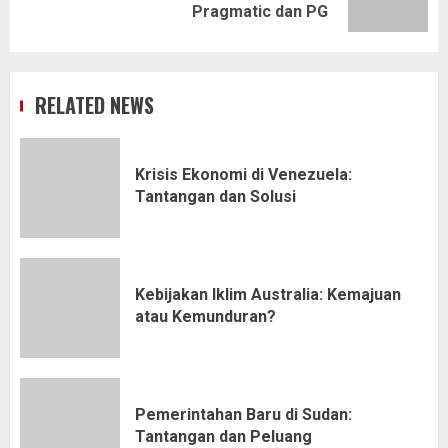
post:
Pragmatic dan PG
RELATED NEWS
Krisis Ekonomi di Venezuela:
Tantangan dan Solusi
Kebijakan Iklim Australia: Kemajuan
atau Kemunduran?
Pemerintahan Baru di Sudan:
Tantangan dan Peluang