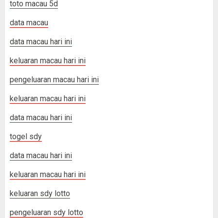
toto macau 5d
data macau
data macau hari ini
keluaran macau hari ini
pengeluaran macau hari ini
keluaran macau hari ini
data macau hari ini
togel sdy
data macau hari ini
keluaran macau hari ini
keluaran sdy lotto
pengeluaran sdy lotto