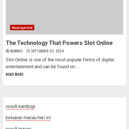
Uncategorized
The Technology That Powers Slot Online
ADMINCI
SEPTEMBER 30, 2024
Slot Online is one of the most popular forms of digital
entertainment and can be found on...
READ MORE
result kamboja
keluaran macau hari ini
result macau