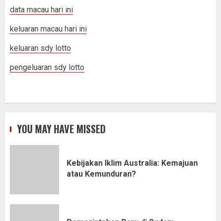
data macau hari ini
keluaran macau hari ini
keluaran sdy lotto
pengeluaran sdy lotto
YOU MAY HAVE MISSED
Kebijakan Iklim Australia: Kemajuan
atau Kemunduran?