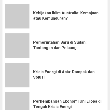
Kebijakan Iklim Australia: Kemajuan
atau Kemunduran?
Pemerintahan Baru di Sudan:
Tantangan dan Peluang
Krisis Energi di Asia: Dampak dan
Solusi
Perkembangan Ekonomi Uni Eropa di
Tengah Krisis Energi