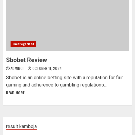
Uncategorized
Sbobet Review
ADMINCI
OCTOBER 11, 2024
Sbobet is an online betting site with a reputation for fair
gaming and adherence to gambling regulations...
READ MORE
result kamboja