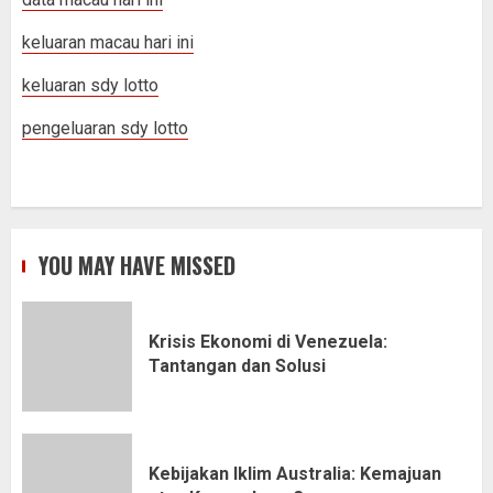
keluaran macau hari ini
keluaran sdy lotto
pengeluaran sdy lotto
YOU MAY HAVE MISSED
Krisis Ekonomi di Venezuela:
Tantangan dan Solusi
Kebijakan Iklim Australia: Kemajuan