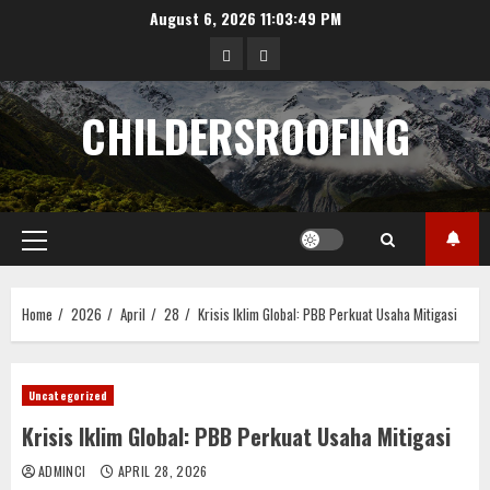
Skip
August 6, 2026
11:03:50 PM
to
data
angka
content
hongkong
pengeluaran
CHILDERSROOFING
sgp
Primary
Menu
Home
2026
April
28
Krisis Iklim Global: PBB Perkuat Usaha Mitigasi
Uncategorized
Krisis Iklim Global: PBB Perkuat Usaha Mitigasi
ADMINCI
APRIL 28, 2026