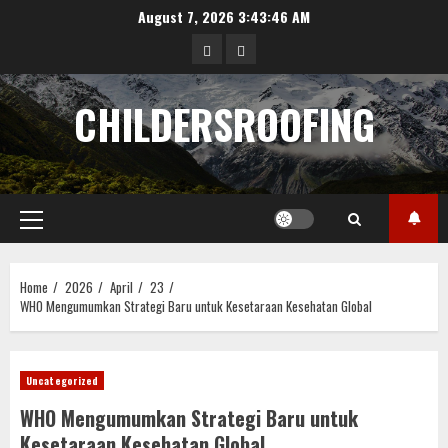
Skip
August 7, 2026
3:43:46 AM
to
data
angka
content
hongkong
pengeluaran
CHILDERSROOFING
sgp
Primary
Menu
Home
2026
April
23
WHO Mengumumkan Strategi Baru untuk Kesetaraan Kesehatan Global
Uncategorized
WHO Mengumumkan Strategi Baru untuk
Kesetaraan Kesehatan Global