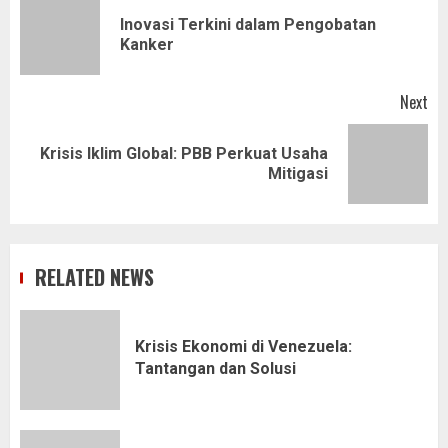
navigation
Inovasi Terkini dalam Pengobatan
Pr
Kanker
pos
Next
Krisis Iklim Global: PBB Perkuat Usaha
Next
Mitigasi
post:
RELATED NEWS
Krisis Ekonomi di Venezuela:
Tantangan dan Solusi