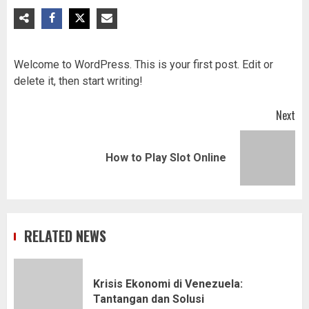
Welcome to WordPress. This is your first post. Edit or
delete it, then start writing!
Post
Next
navigation
Next
How to Play Slot Online
post:
RELATED NEWS
Krisis Ekonomi di Venezuela:
Tantangan dan Solusi