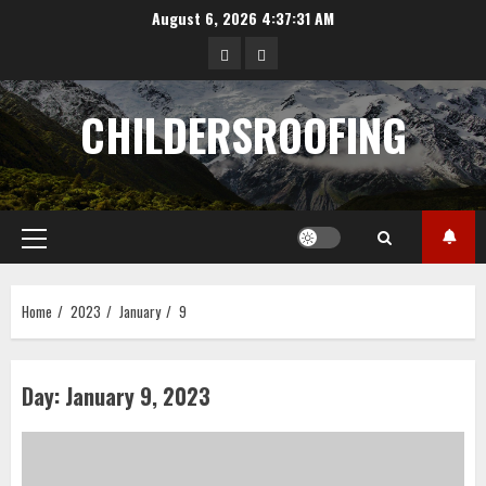
Skip
August 6, 2026
4:37:31 AM
to
data
angka
content
hongkong
pengeluaran
CHILDERSROOFING
sgp
Primary
Menu
Home
2023
January
9
Day:
January 9, 2023