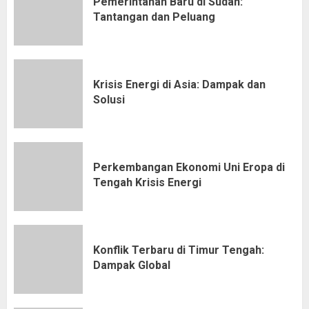
Pemerintahan Baru di Sudan:
Tantangan dan Peluang
Krisis Energi di Asia: Dampak dan
Solusi
Perkembangan Ekonomi Uni Eropa di
Tengah Krisis Energi
Konflik Terbaru di Timur Tengah:
Dampak Global