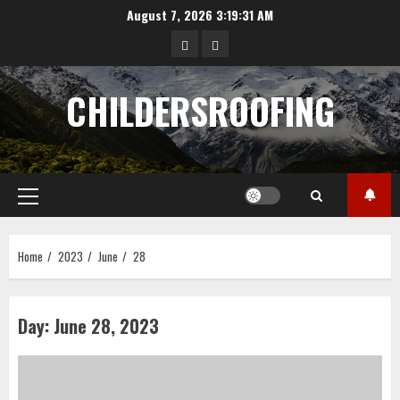
Skip
August 7, 2026
3:19:31 AM
to
data
angka
content
hongkong
pengeluaran
CHILDERSROOFING
sgp
Primary
Menu
Home
2023
June
28
Day:
June 28, 2023