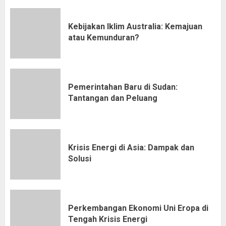
Kebijakan Iklim Australia: Kemajuan
atau Kemunduran?
Pemerintahan Baru di Sudan:
Tantangan dan Peluang
Krisis Energi di Asia: Dampak dan
Solusi
Perkembangan Ekonomi Uni Eropa di
Tengah Krisis Energi