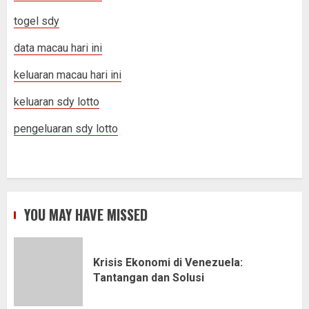
togel sdy
data macau hari ini
keluaran macau hari ini
keluaran sdy lotto
pengeluaran sdy lotto
YOU MAY HAVE MISSED
Krisis Ekonomi di Venezuela:
Tantangan dan Solusi