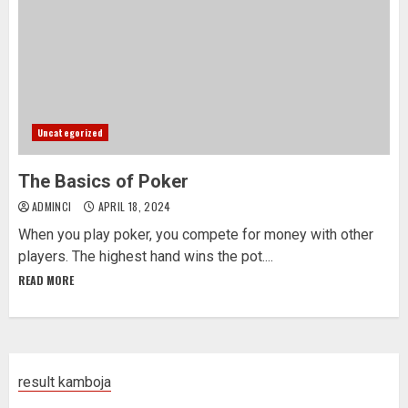
Uncategorized
The Basics of Poker
ADMINCI
APRIL 18, 2024
When you play poker, you compete for money with other
players. The highest hand wins the pot....
READ MORE
result kamboja