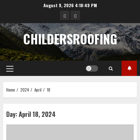
Skip
August 9, 2026
4:18:49 PM
to
data
angka
content
hongkong
pengeluaran
CHILDERSROOFING
sgp
Primary
Menu
Home
2024
April
18
Day:
April 18, 2024