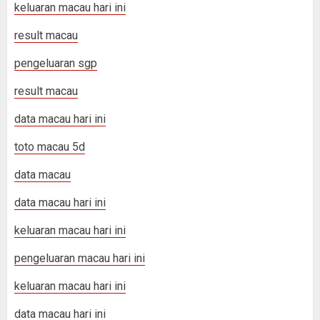
keluaran macau hari ini
result macau
pengeluaran sgp
result macau
data macau hari ini
toto macau 5d
data macau
data macau hari ini
keluaran macau hari ini
pengeluaran macau hari ini
keluaran macau hari ini
data macau hari ini