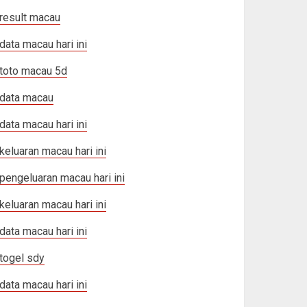
result macau
data macau hari ini
toto macau 5d
data macau
data macau hari ini
keluaran macau hari ini
pengeluaran macau hari ini
keluaran macau hari ini
data macau hari ini
togel sdy
data macau hari ini