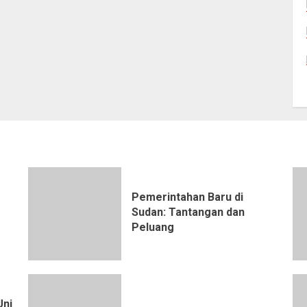
Pemerintahan Baru di
Sudan: Tantangan dan
Peluang
Uni