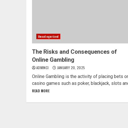
Uncategorized
The Risks and Consequences of
Online Gambling
ADMINCI
JANUARY 20, 2025
Online Gambling is the activity of placing bets o
casino games such as poker, blackjack, slots and
READ MORE