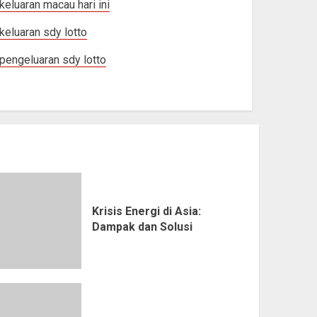
keluaran macau hari ini
keluaran sdy lotto
pengeluaran sdy lotto
Krisis Energi di Asia:
Dampak dan Solusi