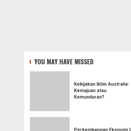
YOU MAY HAVE MISSED
Kebijakan Iklim Australia:
Kemajuan atau
Kemunduran?
Perkembangan Ekonomi 