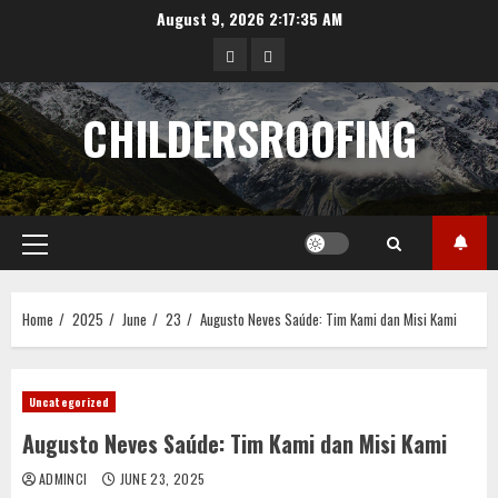
Skip
August 9, 2026
2:17:35 AM
to
data
angka
content
hongkong
pengeluaran
CHILDERSROOFING
sgp
Primary
Menu
Home
2025
June
23
Augusto Neves Saúde: Tim Kami dan Misi Kami
Uncategorized
Augusto Neves Saúde: Tim Kami dan Misi Kami
ADMINCI
JUNE 23, 2025