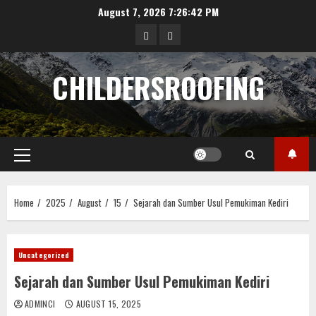
Skip
August 7, 2026
7:26:42 PM
to
data
angka
content
hongkong
pengeluaran
CHILDERSROOFING
sgp
Primary
Menu
Home
2025
August
15
Sejarah dan Sumber Usul Pemukiman Kediri
Uncategorized
Sejarah dan Sumber Usul Pemukiman Kediri
ADMINCI
AUGUST 15, 2025