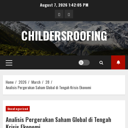
Skip
August 7, 2026
1:42:05 PM
to
data
angka
content
hongkong
pengeluaran
CHILDERSROOFING
sgp
Primary
Menu
Home
2026
March
28
Analisis Pergerakan Saham Global di Tengah Krisis Ekonomi
Uncategorized
Analisis Pergerakan Saham Global di Tengah
Krisis Ekonomi