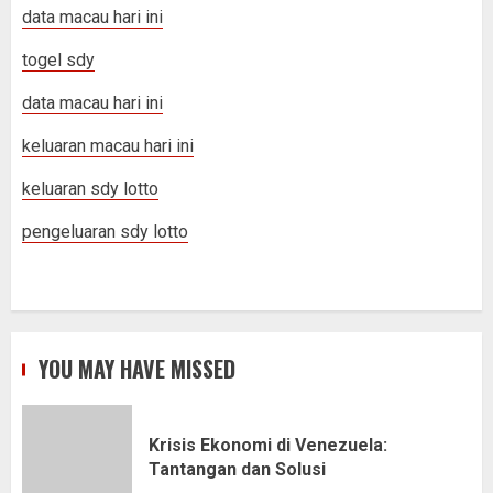
data macau hari ini
togel sdy
data macau hari ini
keluaran macau hari ini
keluaran sdy lotto
pengeluaran sdy lotto
YOU MAY HAVE MISSED
Krisis Ekonomi di Venezuela:
Tantangan dan Solusi