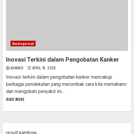
Uncategorized
Inovasi Terkini dalam Pengobatan Kanker
ADMINCI
APRIL 18, 2026
Inovasi terkini dalam pengobatan kanker mencakup
berbagai pendekatan yang merombak cara kita memahami
dan mengobati penyakit ini....
READ MORE
result kamboja