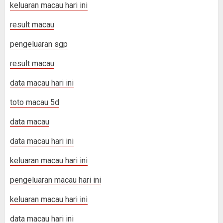
keluaran macau hari ini
result macau
pengeluaran sgp
result macau
data macau hari ini
toto macau 5d
data macau
data macau hari ini
keluaran macau hari ini
pengeluaran macau hari ini
keluaran macau hari ini
data macau hari ini