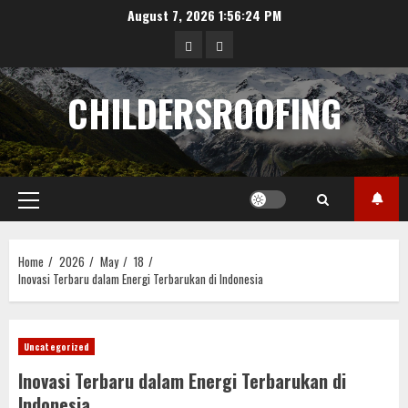
Skip
August 7, 2026
1:56:24 PM
to
data
angka
content
hongkong
pengeluaran
CHILDERSROOFING
sgp
Primary
Menu
Home
2026
May
18
Inovasi Terbaru dalam Energi Terbarukan di Indonesia
Uncategorized
Inovasi Terbaru dalam Energi Terbarukan di
Indonesia