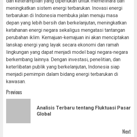
dan keterampilan yang diperlukan untuk memelihara dan
meningkatkan sistem energi terbarukan. Inovasi energi
terbarukan di Indonesia membuka jalan menuju masa
depan yang lebih bersih dan berkelanjutan, meningkatkan
ketahanan energi negara sekaligus mengatasi tantangan
perubahan iklim. Kemajuan-kemajuan ini akan menciptakan
lanskap energi yang layak secara ekonomi dan ramah
lingkungan yang dapat menjadi model bagi negara-negara
berkembang lainnya. Dengan investasi, penelitian, dan
keterlibatan publik yang berkelanjutan, Indonesia siap
menjadi pemimpin dalam bidang energi terbarukan di
kawasan.
Post
Previous
navigation
Analisis Terbaru tentang Fluktuasi Pasar
Pr
Global
pos
Next