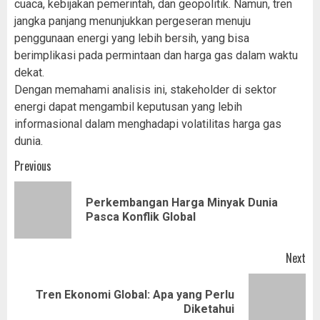
cuaca, kebijakan pemerintah, dan geopolitik. Namun, tren
jangka panjang menunjukkan pergeseran menuju
penggunaan energi yang lebih bersih, yang bisa
berimplikasi pada permintaan dan harga gas dalam waktu
dekat.
Dengan memahami analisis ini, stakeholder di sektor
energi dapat mengambil keputusan yang lebih
informasional dalam menghadapi volatilitas harga gas
dunia.
Post
Previous
navigation
Perkembangan Harga Minyak Dunia
Pr
Pasca Konflik Global
pos
Next
Tren Ekonomi Global: Apa yang Perlu
Next
Diketahui
post: