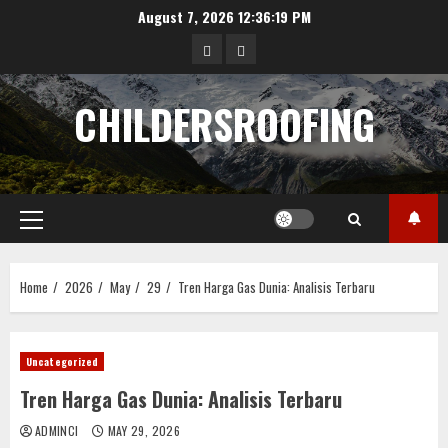
Skip
August 7, 2026
12:36:19 PM
to
data
angka
content
hongkong
pengeluaran
CHILDERSROOFING
sgp
Primary
Menu
Home
2026
May
29
Tren Harga Gas Dunia: Analisis Terbaru
Uncategorized
Tren Harga Gas Dunia: Analisis Terbaru
ADMINCI
MAY 29, 2026