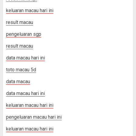
keluaran macau hari ini
result macau
pengeluaran sgp
result macau
data macau hari ini
toto macau 5d
data macau
data macau hari ini
keluaran macau hari ini
pengeluaran macau hari ini
keluaran macau hari ini