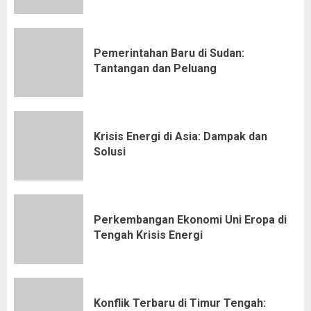
Pemerintahan Baru di Sudan:
Tantangan dan Peluang
Krisis Energi di Asia: Dampak dan
Solusi
Perkembangan Ekonomi Uni Eropa di
Tengah Krisis Energi
Konflik Terbaru di Timur Tengah: