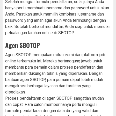
Setelah mengisi formulir pendaftaran, selanjutnya Anda
hanya perlu membuat username dan password untuk akun
Anda. Pastikan untuk memilih kombinasi username dan
password yang aman agar akun Anda terlindungi dengan
baik. Setelah berhasil mendaftar, Anda siap untuk memulai
petualangan taruhan online di SBOTOP.
Agen SBOTOP
Agen SBOTOP merupakan mitra resmi dari platform judi
online terkemuka ini. Mereka bertanggung jawab untuk
membantu para pemain dalam proses pendaftaran dan
memberikan dukungan teknis yang diperlukan. Dengan
bantuan agen SBOTOP, para pemain dapat lebih mudah
mengakses berbagai layanan dan fasilitas yang
disediakan.
Proses pendaftaran di agen SBOTOP sangatlah mudah
dan cepat. Para calon member hanya perlu mengisi
formulir pendaftaran dengan data diri yang valid dan