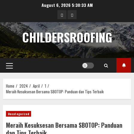
Skip
August 6, 2026
5:30:34 AM
to
data
angka
content
hongkong
pengeluaran
CHILDERSROOFING
sgp
Primary
Menu
Home
2024
April
1
Meraih Kesuksesan Bersama SBOTOP: Panduan dan Tips Terbaik
Uncategorized
Meraih Kesuksesan Bersama SBOTOP: Panduan
dan Tips Terbaik