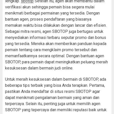
lengkap.
sbotop
Setelah itu, agen akan membantu dalam
verifikasi akun sehingga pemain bisa segera mulai
menikmati berbagai permainan yang tersedia. Dengan
bantuan agen, proses pendaftaran yang biasanya
memakan waktu bisa dilakukan dengan lancar dan efisien.
Sebagai mitra resmi, agen SBOTOP juga bertugas untuk
menyediakan informasi terbaru seputar promo dan bonus
yang tersedia. Mereka akan memberikan panduan kepada
pemain tentang cara mengklaim promo tersebut dan
memanfaatkannya secara optimal. Dengan bantuan agen
SBOTOP, para pemain dapat meningkatkan peluang meraih
kesuksesan dalam bermain judi online.
Untuk meraih kesuksesan dalam bermain di SBOTOP, ada
beberapa tips terbaik yang bisa Anda terapkan. Pertama,
pastikan Anda mendaftar di situs resmi SBOTOP agar
dapat menikmati pengalaman bermain yang aman dan
terpercaya. Selain itu, penting juga untuk memilih agen
SBOTOP yang tepercaya dan memiliki reputasi baik untuk