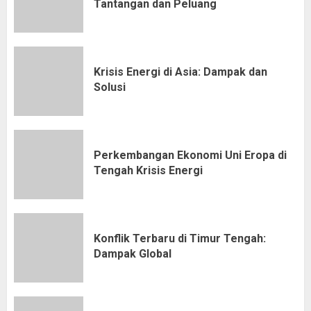
Tantangan dan Peluang
Krisis Energi di Asia: Dampak dan
Solusi
Perkembangan Ekonomi Uni Eropa di
Tengah Krisis Energi
Konflik Terbaru di Timur Tengah:
Dampak Global