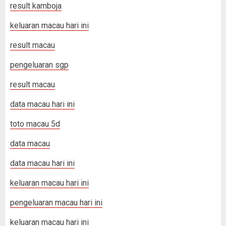
result kamboja
keluaran macau hari ini
result macau
pengeluaran sgp
result macau
data macau hari ini
toto macau 5d
data macau
data macau hari ini
keluaran macau hari ini
pengeluaran macau hari ini
keluaran macau hari ini