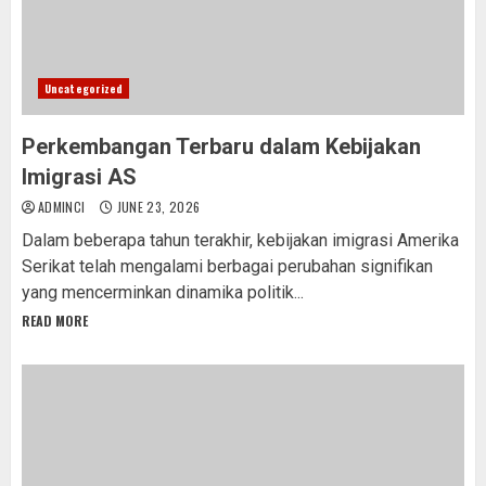
Uncategorized
Perkembangan Terbaru dalam Kebijakan
Imigrasi AS
ADMINCI
JUNE 23, 2026
Dalam beberapa tahun terakhir, kebijakan imigrasi Amerika
Serikat telah mengalami berbagai perubahan signifikan
yang mencerminkan dinamika politik...
READ MORE