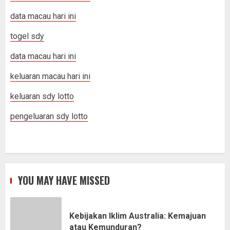
data macau hari ini
togel sdy
data macau hari ini
keluaran macau hari ini
keluaran sdy lotto
pengeluaran sdy lotto
YOU MAY HAVE MISSED
Kebijakan Iklim Australia: Kemajuan
atau Kemunduran?