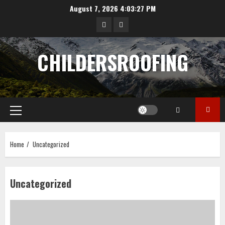
Skip
August 7, 2026
4:03:27 PM
to
data
angka
content
hongkong
pengeluaran
sgp
CHILDERSROOFING
Primary
Menu
Home
Uncategorized
Uncategorized