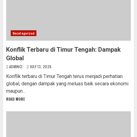
Uncategorized
Konflik Terbaru di Timur Tengah: Dampak
Global
ADMINCI
JULY 13, 2026
Konflik terbaru di Timur Tengah terus menjadi perhatian
global, dengan dampak yang meluas baik secara ekonomi
maupun...
READ MORE