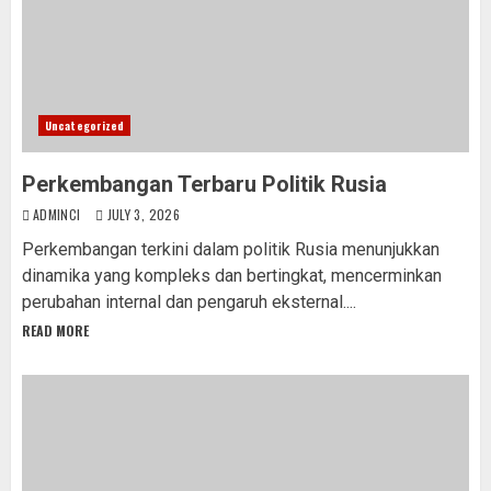
Uncategorized
Perkembangan Terbaru Politik Rusia
ADMINCI
JULY 3, 2026
Perkembangan terkini dalam politik Rusia menunjukkan
dinamika yang kompleks dan bertingkat, mencerminkan
perubahan internal dan pengaruh eksternal....
READ MORE