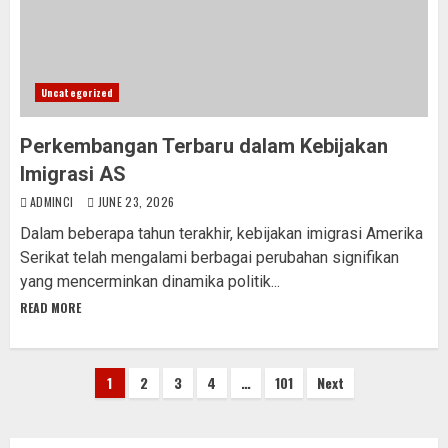
Uncategorized
Perkembangan Terbaru dalam Kebijakan
Imigrasi AS
ADMINCI
JUNE 23, 2026
Dalam beberapa tahun terakhir, kebijakan imigrasi Amerika
Serikat telah mengalami berbagai perubahan signifikan
yang mencerminkan dinamika politik...
READ MORE
Posts
1
2
3
4
…
101
Next
pagination