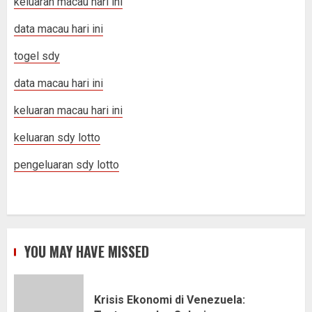
keluaran macau hari ini
data macau hari ini
togel sdy
data macau hari ini
keluaran macau hari ini
keluaran sdy lotto
pengeluaran sdy lotto
YOU MAY HAVE MISSED
Krisis Ekonomi di Venezuela: