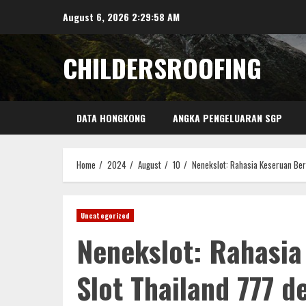
Skip
August 6, 2026
2:29:59 AM
to
content
CHILDERSROOFING
DATA HONGKONG
ANGKA PENGELUARAN SGP
Home
2024
August
10
Nenekslot: Rahasia Keseruan Ber
Uncategorized
Nenekslot: Rahasi
Slot Thailand 777 