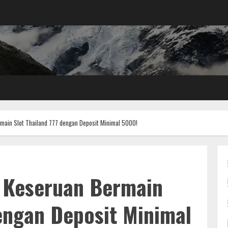
main Slot Thailand 777 dengan Deposit Minimal 5000!
a Keseruan Bermain
dengan Deposit Minimal