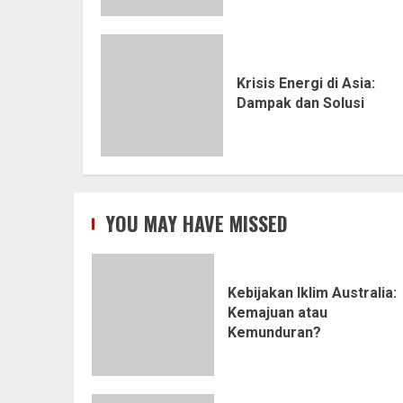
Krisis Energi di Asia:
Dampak dan Solusi
YOU MAY HAVE MISSED
Kebijakan Iklim Australia:
Kemajuan atau
Kemunduran?