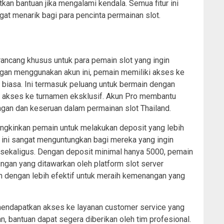
n bantuan jika mengalami kendala. Semua fitur ini
gat menarik bagi para pencinta permainan slot.
rancang khusus untuk para pemain slot yang ingin
an menggunakan akun ini, pemain memiliki akses ke
n biasa. Ini termasuk peluang untuk bermain dengan
an akses ke turnamen eksklusif. Akun Pro membantu
gan dan keseruan dalam permainan slot Thailand.
mungkinkan pemain untuk melakukan deposit yang lebih
 ini sangat menguntungkan bagi mereka yang ingin
sekaligus. Dengan deposit minimal hanya 5000, pemain
gan yang ditawarkan oleh platform slot server
kan dengan lebih efektif untuk meraih kemenangan yang
g mendapatkan akses ke layanan customer service yang
n, bantuan dapat segera diberikan oleh tim profesional.