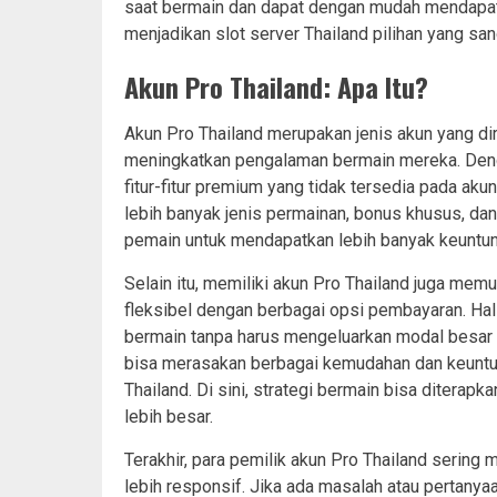
saat bermain dan dapat dengan mudah mendapatka
menjadikan slot server Thailand pilihan yang san
Akun Pro Thailand: Apa Itu?
Akun Pro Thailand merupakan jenis akun yang di
meningkatkan pengalaman bermain mereka. Deng
fitur-fitur premium yang tidak tersedia pada aku
lebih banyak jenis permainan, bonus khusus, d
pemain untuk mendapatkan lebih banyak keuntun
Selain itu, memiliki akun Pro Thailand juga me
fleksibel dengan berbagai opsi pembayaran. Hal
bermain tanpa harus mengeluarkan modal besar 
bisa merasakan berbagai kemudahan dan keuntun
Thailand. Di sini, strategi bermain bisa diterap
lebih besar.
Terakhir, para pemilik akun Pro Thailand serin
lebih responsif. Jika ada masalah atau pertanyaa