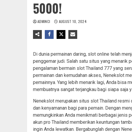
5000!
ADMINCI
AUGUST 10, 2024
Di dunia permainan daring, slot online telah menj
penggemar judi. Salah satu situs yang menarik 
pengalaman bermain slot Thailand 777 yang ser
permainan dan kemudahan akses, Nenekslot menj
pemainnya. Yang lebih menarik lagi, Anda bisa 
membuatnya sangat terjangkau bagi siapa saja 
Nenekslot merupakan situs slot Thailand resmi
dan kenyamanan bagi para pemain. Dengan mengg
memungkinkan Anda menikmati berbagai jenis perm
akun pro Thailand memberikan keuntungan tamba
ingin Anda lewatkan. Bergabunglah dengan Nenek