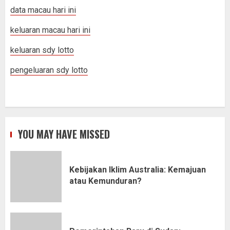
data macau hari ini
keluaran macau hari ini
keluaran sdy lotto
pengeluaran sdy lotto
YOU MAY HAVE MISSED
Kebijakan Iklim Australia: Kemajuan
atau Kemunduran?