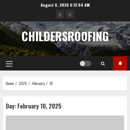
Skip
August 6, 2026
6:12:54 AM
to
data
angka
content
hongkong
pengeluaran
CHILDERSROOFING
sgp
Primary
Menu
Home
2025
February
10
Day:
February 10, 2025