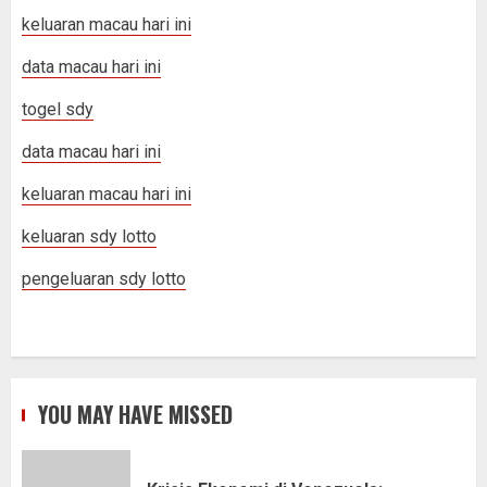
keluaran macau hari ini
data macau hari ini
togel sdy
data macau hari ini
keluaran macau hari ini
keluaran sdy lotto
pengeluaran sdy lotto
YOU MAY HAVE MISSED