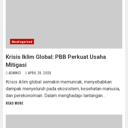
Uncategorized
Krisis Iklim Global: PBB Perkuat Usaha
Mitigasi
ADMINCI
APRIL 28, 2026
Krisis iklim global semakin memuncak, menyebabkan
dampak menyeluruh pada ekosistem, kesehatan manusia,
dan perekonomian. Dalam menghadapi tantangan...
READ MORE