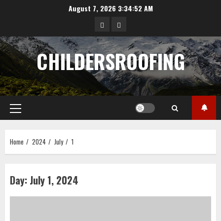
Skip
August 7, 2026
3:34:52 AM
to
data
angka
content
hongkong
pengeluaran
CHILDERSROOFING
sgp
Primary
Menu
Home
2024
July
1
Day:
July 1, 2024