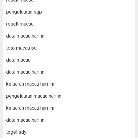
pengeluaran sgp
result macau
data macau hari ini
toto macau 5d
data macau
data macau hari ini
keluaran macau hari ini
pengeluaran macau hari ini
keluaran macau hari ini
data macau hari ini
togel sdy