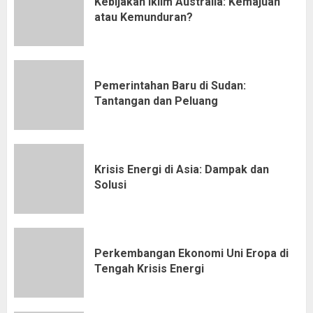
Kebijakan Iklim Australia: Kemajuan
atau Kemunduran?
Pemerintahan Baru di Sudan:
Tantangan dan Peluang
Krisis Energi di Asia: Dampak dan
Solusi
Perkembangan Ekonomi Uni Eropa di
Tengah Krisis Energi