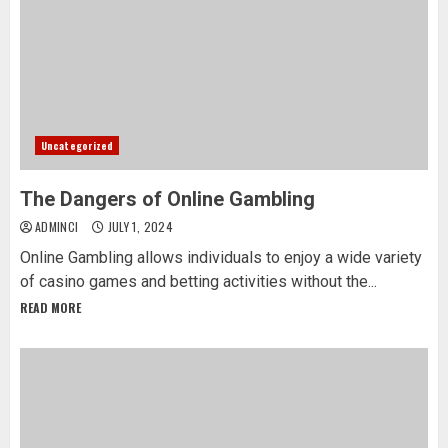
Uncategorized
The Dangers of Online Gambling
ADMINCI
JULY 1, 2024
Online Gambling allows individuals to enjoy a wide variety
of casino games and betting activities without the...
READ MORE