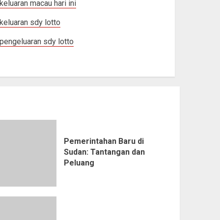
keluaran macau hari ini
keluaran sdy lotto
pengeluaran sdy lotto
Pemerintahan Baru di
Sudan: Tantangan dan
Peluang