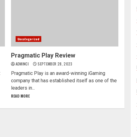
Uncategorized
Pragmatic Play Review
ADMINCI
SEPTEMBER 28, 2023
t
Pragmatic Play is an award-winning iGaming
company that has established itself as one of the
leaders in...
READ MORE